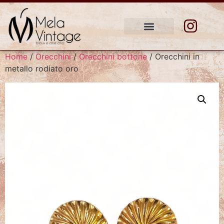
Home
/
Orecchini
/
Orecchini bottone
/ Orecchini in
metallo rodiato oro