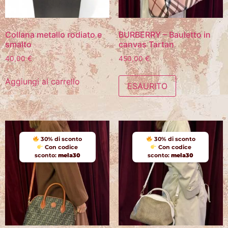
Collana metallo rodiato e
BURBERRY – Bauletto in
smalto
canvas Tartan
40,00
€
450,00
€
Aggiungi al carrello
ESAURITO
30% di sconto
30% di sconto
Con codice
Con codice
sconto:
mela30
sconto:
mela30