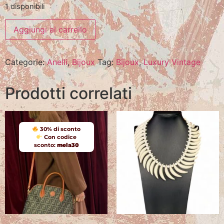
1 disponibili
Aggiungi al carrello
Categorie:
Anelli
,
Bijoux
Tag:
Bijoux
,
Luxury Vintage
Prodotti correlati
30% di sconto
Con codice
sconto:
mela30