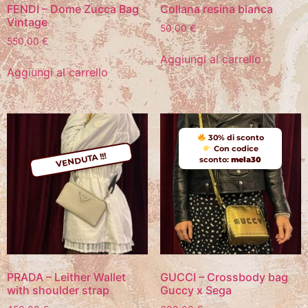
FENDI – Dome Zucca Bag
Collana resina bianca
Vintage
50,00
€
550,00
€
Aggiungi al carrello
Aggiungi al carrello
30% di sconto
Con codice
VENDUTA !!!
sconto:
mela30
PRADA – Leither Wallet
GUCCI – Crossbody bag
with shoulder strap
Guccy x Sega