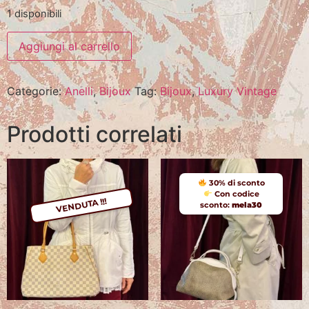
1 disponibili
Aggiungi al carrello
Categorie:
Anelli
,
Bijoux
Tag:
Bijoux
,
Luxury Vintage
Prodotti correlati
30% di sconto
Con codice
VENDUTA !!!
sconto:
mela30