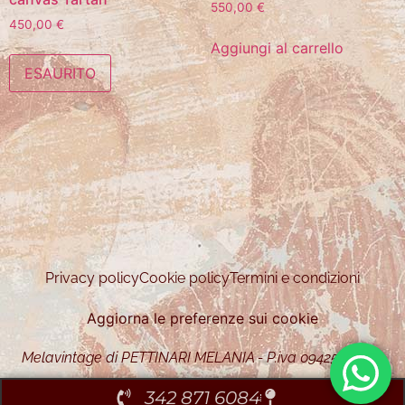
550,00
€
450,00
€
Aggiungi al carrello
ESAURITO
Privacy policy
Cookie policy
Termini e condizioni
Aggiorna le preferenze sui cookie
Melavintage di PETTINARI MELANIA - P.iva 09425450963
342 871 6084