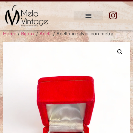
Home
/
Bijoux
/
Anelli
/ Anello in silver con pietra