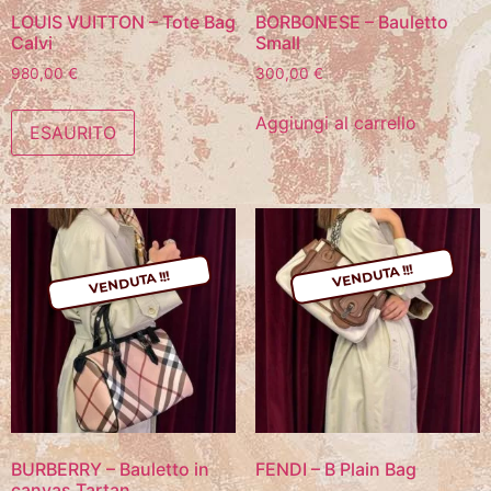
LOUIS VUITTON – Tote Bag
BORBONESE – Bauletto
Calvi
Small
980,00
€
300,00
€
Aggiungi al carrello
ESAURITO
VENDUTA !!!
VENDUTA !!!
BURBERRY – Bauletto in
FENDI – B Plain Bag
canvas Tartan